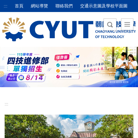
跳
:::
首頁
網站導覽
聯絡我們
交通示意圖及學校平面圖
到
主
要
內
容
區
:::