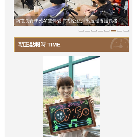
樂齡學員穿學士服圓夢 朝陽第三人生大學開啟銀髮新篇
朝
者
章
定
朝正點報時 TIME