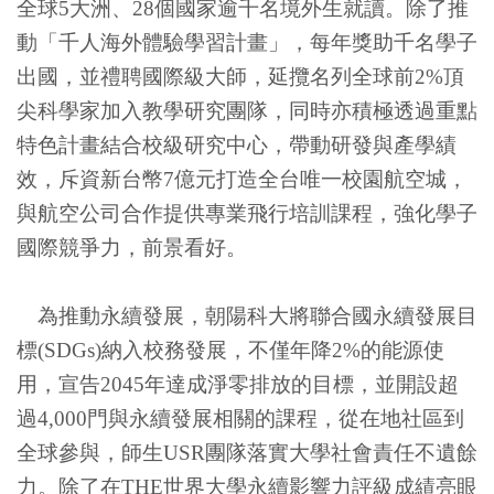
全球
5
大洲、
28
個國家逾千名境外生就讀。除了推
動「千人海外體驗學習計畫」，每年獎助千名學子
出國，並禮聘國際級大師，延攬名列全球前
2%
頂
尖科學家加入教學研究團隊，同時亦積極透過重點
特色計畫結合校級研究中心，帶動研發與產學績
效，斥資新台幣7億元打造全台唯一校園航空城，
與航空公司合作提供專業飛行培訓課程，強化學子
國際競爭力，前景看好。
為推動
永續發展
，朝陽科大將聯合國永續發展目
標(SDGs)納入校務發展，不僅年降2%的能源使
用，宣告2045年達成淨零排放的目標，並開設超
過4,000門與永續發展相關的課程，從在地社區到
全球參與，師生USR團隊落實大學社會責任不遺餘
力。除了在THE世界大學永續影響力評級成績亮眼