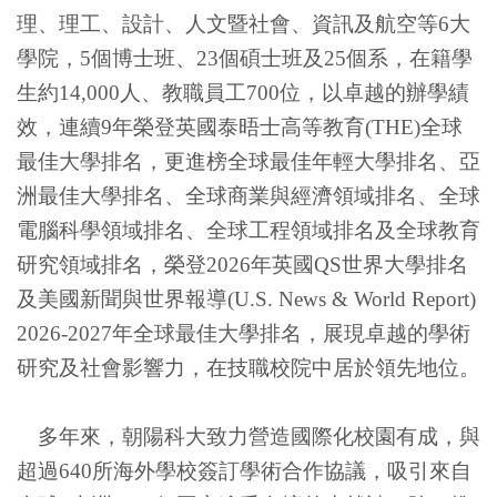
理、理工、設計、人文暨社會、資訊及航空等6大
學院，
5
個博士班、
23
個碩士班及
25
個系，在籍學
生約
14,000
人、教職員工7
00
位，以卓越的辦學績
效，連續
9
年榮登英國泰晤士高等教育
(THE)
全球
最佳大學排名，更進榜全球最佳年輕大學排名、亞
洲最佳大學排名、全球商業與經濟領域排名、全球
電腦科學領域排名、全球工程領域排名及全球教育
研究領域排名，榮登
2026年
英國
QS
世界大學排名
及美國新聞與世界報導
(U.S. News & World Report)
2026-2027
年全球最佳大學排名
，展現卓越的學術
研究及社會影響力，在技職校院中居於領先地位。
多年來，朝陽科大致力營造國際化校園有成，與
超過
640
所海外學校簽訂學術合作協議，吸引來自