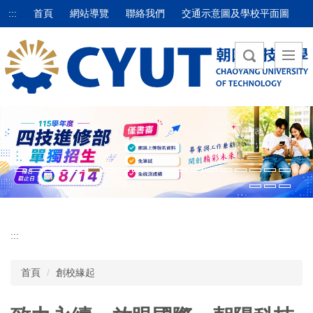
跳
:::
首頁
網站導覽
聯絡我們
交通示意圖及學校平面圖
到
主
要
內
容
區
:::
首頁
創校緣起