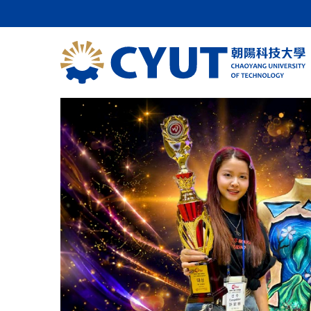
跳
到
主
要
內
容
區