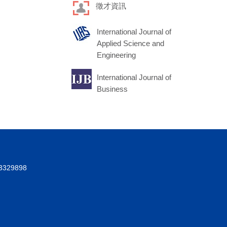
徵才資訊
International Journal of
Applied Science and
Engineering
International Journal of
Business
3329898