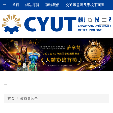
跳
:::
首頁
網站導覽
聯絡我們
交通示意圖及學校平面圖
到
主
要
內
容
區
:::
首頁
教職員公告