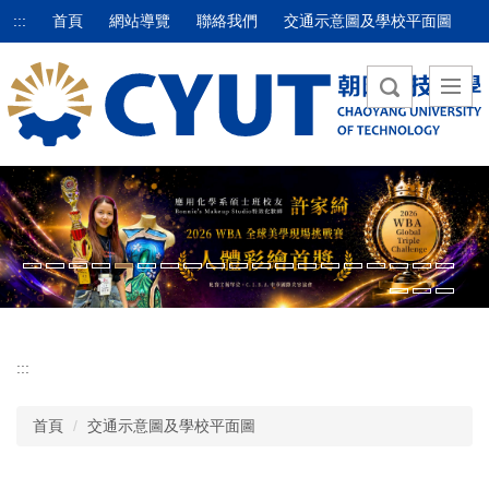
跳
:::
首頁
網站導覽
聯絡我們
交通示意圖及學校平面圖
到
主
要
內
容
區
:::
首頁
交通示意圖及學校平面圖